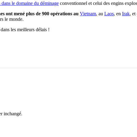
s dans le domaine du déminage
conventionnel et celui des engins explos
ines ont mené plus de 900 opérations au
Vietnam
, au
Laos
, en
Irak
, e
ers le monde.
ans les meilleurs délais !
ter inchangé.