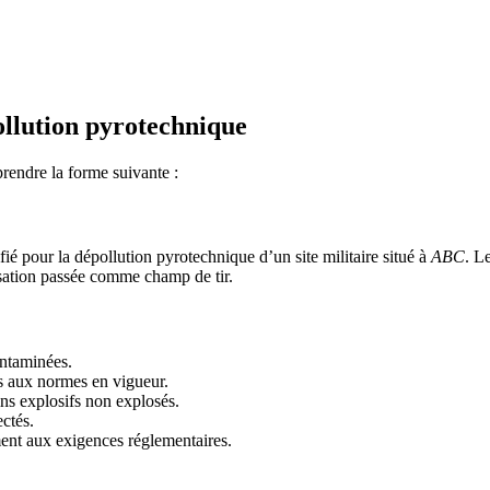
ollution pyrotechnique
rendre la forme suivante :
ié pour la dépollution pyrotechnique d’un site militaire situé à
ABC
. L
isation passée comme champ de tir.
ontaminées.
s aux normes en vigueur.
ins explosifs non explosés.
ectés.
ent aux exigences réglementaires.