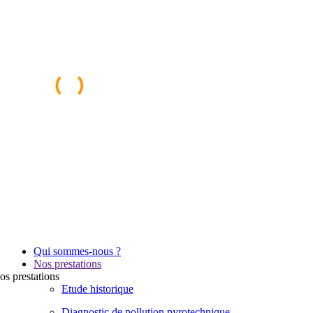
Qui sommes-nous ?
Nos prestations
os
prestations
Etude historique
Diagnostic de pollution pyrotechnique