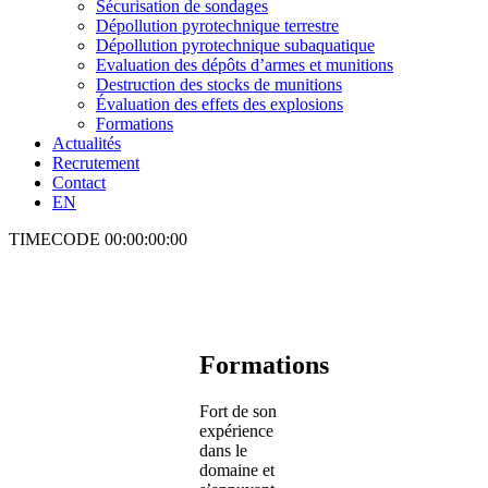
Sécurisation de sondages
Dépollution pyrotechnique terrestre
Dépollution pyrotechnique subaquatique
Evaluation des dépôts d’armes et munitions
Destruction des stocks de munitions
Évaluation des effets des explosions
Formations
Actualités
Recrutement
Contact
EN
TIMECODE
00:00:00:00
Formations
Fort de son
expérience
dans le
domaine et