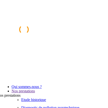
Qui sommes-nous ?
Nos prestations
os
prestations
Etude historique
Diagnostic de pollution pyrotechnique