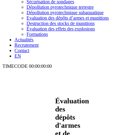
Sécurisation de sondages
Dépollution pyrotechnique terrestre
Dépollution pyrotechnique subaquatique
Evaluation des dépôts d’armes et munitions
Destruction des stocks de munitions
Évaluation des effets des explosions
Formations
Actualités
Recrutement
Contact
EN
TIMECODE
00:00:00:00
Évaluation
des
dépôts
d'armes
et de