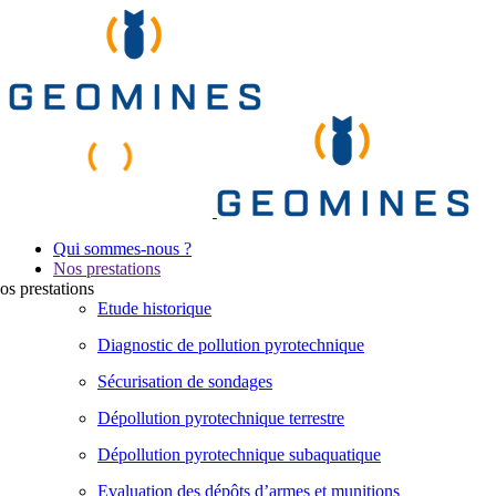
Qui sommes-nous ?
Nos prestations
os
prestations
Etude historique
Diagnostic de pollution pyrotechnique
Sécurisation de sondages
Dépollution pyrotechnique terrestre
Dépollution pyrotechnique subaquatique
Evaluation des dépôts d’armes et munitions