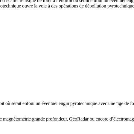
 d’écarter le risque de forer à l’endroit où serait enfoui un éventuel en
rotechnique ouvre la voie à des opérations de dépollution pyrotechnique
roit où serait enfoui un éventuel engin pyrotechnique avec une tige de f
l de magnétométrie grande profondeur, GéoRadar ou encore d’électromag