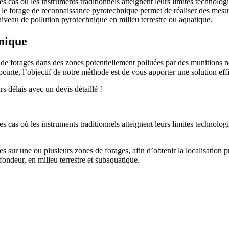
es cas où les instruments traditionnels atteignent leurs limites techno
, le forage de reconnaissance pyrotechnique permet de réaliser des mesu
e niveau de pollution pyrotechnique en milieu terrestre ou aquatique.
nique
de forages dans des zones potentiellement polluées par des munitions n
inte, l’objectif de notre méthode est de vous apporter une solution effi
s délais avec un devis détaillé !
es cas où les instruments traditionnels atteignent leurs limites techno
sur une ou plusieurs zones de forages, afin d’obtenir la localisation pré
ondeur, en milieu terrestre et subaquatique.