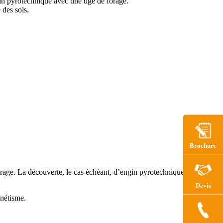
gin pyrotechnique avec une tige de forage.
 des sols.
Brochure
orage. La découverte, le cas échéant, d’engin pyrotechnique ouvre la
Devis
nétisme.