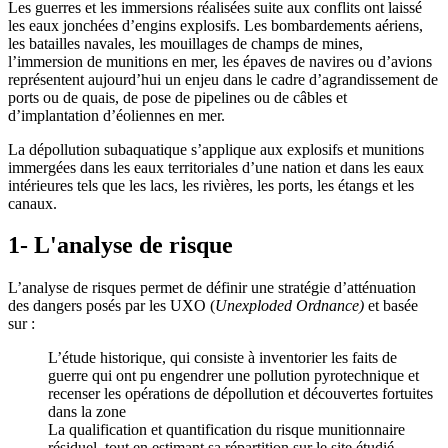
Les guerres et les immersions réalisées suite aux conflits ont laissé
les eaux jonchées d’engins explosifs. Les bombardements aériens,
les batailles navales, les mouillages de champs de mines,
l’immersion de munitions en mer, les épaves de navires ou d’avions
représentent aujourd’hui un enjeu dans le cadre d’agrandissement de
ports ou de quais, de pose de pipelines ou de câbles et
d’implantation d’éoliennes en mer.
La dépollution subaquatique s’applique aux explosifs et munitions
immergées dans les eaux territoriales d’une nation et dans les eaux
intérieures tels que les lacs, les rivières, les ports, les étangs et les
canaux.
1- L'analyse de risque
L’analyse de risques permet de définir une stratégie d’atténuation
des dangers posés par les UXO (
Unexploded
Ordnance
)
et basée
sur :
L’étude historique, qui consiste à inventorier les faits de
guerre qui ont pu engendrer une pollution pyrotechnique et
recenser les opérations de dépollution et découvertes fortuites
dans la zone
La qualification et quantification du risque munitionnaire
résiduel, tout en estimant sa répartition sur le site étudié.