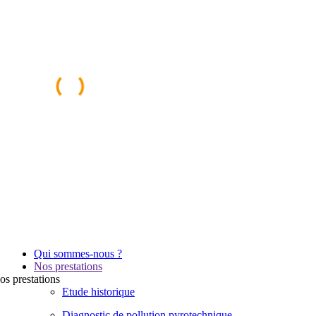
Qui sommes-nous ?
Nos prestations
os
prestations
Etude historique
Diagnostic de pollution pyrotechnique