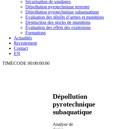
Sécurisation de sondages
Dépollution pyrotechnique terrestre
Dépollution pyrotechnique subaquatique
Evaluation des dépôts d’armes et munitions
Destruction des stocks de munitions
Évaluation des effets des explosions
Formations
Actualités
Recrutement
Contact
EN
TIMECODE
00:00:00:00
Dépollution
pyrotechnique
subaquatique
Analyse de