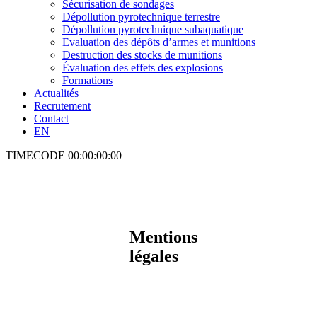
Sécurisation de sondages
Dépollution pyrotechnique terrestre
Dépollution pyrotechnique subaquatique
Evaluation des dépôts d’armes et munitions
Destruction des stocks de munitions
Évaluation des effets des explosions
Formations
Actualités
Recrutement
Contact
EN
TIMECODE
00:00:00:00
Mentions
légales