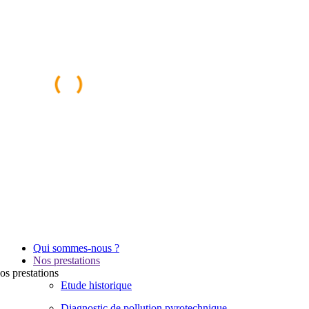
Qui sommes-nous ?
Nos prestations
os
prestations
Etude historique
Diagnostic de pollution pyrotechnique