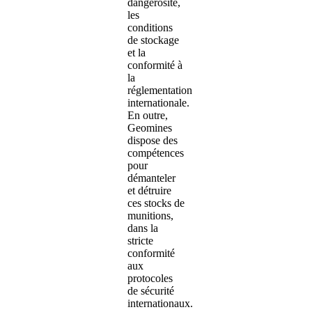
dangerosité,
les
conditions
de stockage
et la
conformité à
la
réglementation
internationale.
En outre,
Geomines
dispose des
compétences
pour
démanteler
et détruire
ces stocks de
munitions,
dans la
stricte
conformité
aux
protocoles
de sécurité
internationaux.