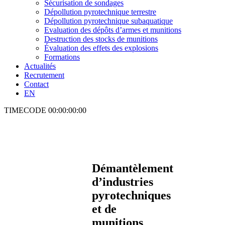
Sécurisation de sondages
Dépollution pyrotechnique terrestre
Dépollution pyrotechnique subaquatique
Evaluation des dépôts d’armes et munitions
Destruction des stocks de munitions
Évaluation des effets des explosions
Formations
Actualités
Recrutement
Contact
EN
TIMECODE
00:00:00:00
Démantèlement
d’industries
pyrotechniques
et de
munitions