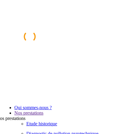
Qui sommes-nous ?
Nos prestations
os
prestations
Etude historique
Diagnostic de pollution pyrotechnique