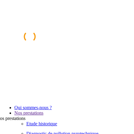
Qui sommes-nous ?
Nos prestations
os
prestations
Etude historique
Diagnostic de pollution pyrotechnique