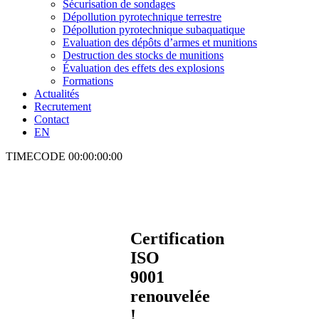
Sécurisation de sondages
Dépollution pyrotechnique terrestre
Dépollution pyrotechnique subaquatique
Evaluation des dépôts d’armes et munitions
Destruction des stocks de munitions
Évaluation des effets des explosions
Formations
Actualités
Recrutement
Contact
EN
TIMECODE
00:00:00:00
Certification
ISO
9001
renouvelée
!