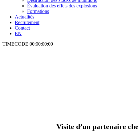
Destruction des stocks de munitions
Évaluation des effets des explosions
Formations
Actualités
Recrutement
Contact
EN
TIMECODE
00:00:00:00
Visite d’un partenaire c