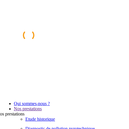
Qui sommes-nous ?
Nos prestations
os
prestations
Etude historique
Diagnostic de pollution pyrotechnique