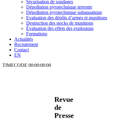
Sécurisation de sondages
Dépollution pyrotechnique terrestre
Dépollution pyrotechnique subaquatique
Evaluation des dépôts d’armes et munitions
Destruction des stocks de munitions
Évaluation des effets des explosions
Formations
Actualités
Recrutement
Contact
EN
TIMECODE
00:00:00:00
Revue
de
Presse