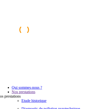
Qui sommes-nous ?
Nos prestations
os
prestations
Etude historique
Diagnostic de pollution pyrotechnique