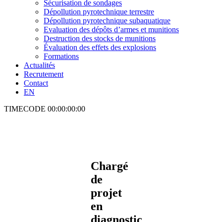
Sécurisation de sondages
Dépollution pyrotechnique terrestre
Dépollution pyrotechnique subaquatique
Evaluation des dépôts d’armes et munitions
Destruction des stocks de munitions
Évaluation des effets des explosions
Formations
Actualités
Recrutement
Contact
EN
TIMECODE
00:00:00:00
Chargé
de
projet
en
diagnostic