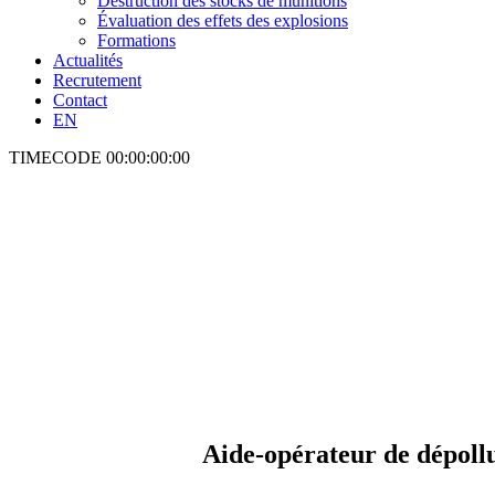
Destruction des stocks de munitions
Évaluation des effets des explosions
Formations
Actualités
Recrutement
Contact
EN
TIMECODE
00:00:00:00
Aide-opérateur de dépoll