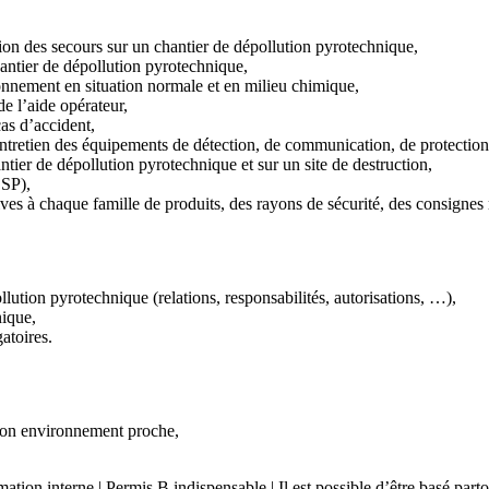
ation des secours sur un chantier de dépollution pyrotechnique,
hantier de dépollution pyrotechnique,
onnement en situation normale et en milieu chimique,
de l’aide opérateur,
as d’accident,
tretien des équipements de détection, de communication, de protection 
ntier de dépollution pyrotechnique et sur un site de destruction,
ESP),
ives à chaque famille de produits, des rayons de sécurité, des consignes 
llution pyrotechnique (relations, responsabilités, autorisations, …),
nique,
atoires.
 à son environnement proche,
ation interne | Permis B indispensable | Il est possible d’être basé part