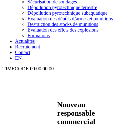
Sécurisation de sondages
Dépollution pyrotechnique terrestre
Dépollution pyrotechnique subaquatique
Evaluation des dépôts d’armes et munitions
Destruction des stocks de munitions
Évaluation des effets des explosions
Formations
Actualités
Recrutement
Contact
EN
TIMECODE
00:00:00:00
Nouveau
responsable
commercial