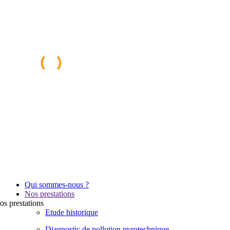
Qui sommes-nous ?
Nos prestations
os
prestations
Etude historique
Diagnostic de pollution pyrotechnique