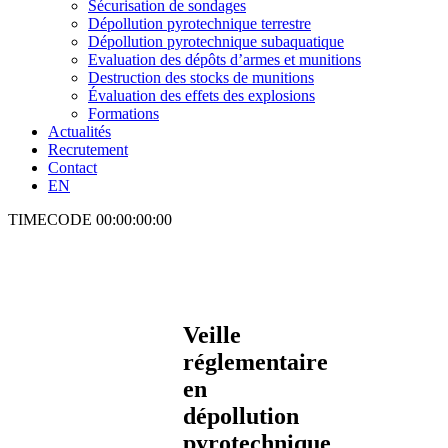
Sécurisation de sondages
Dépollution pyrotechnique terrestre
Dépollution pyrotechnique subaquatique
Evaluation des dépôts d’armes et munitions
Destruction des stocks de munitions
Évaluation des effets des explosions
Formations
Actualités
Recrutement
Contact
EN
TIMECODE
00:00:00:00
Veille
réglementaire
en
dépollution
pyrotechnique