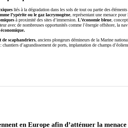
oxiques
liés à la dégradation dans les sols de tout ou partie des élémen
omme l’ypérite ou le gaz lacrymogène
, représentant une menace pour l
nomiques
à proximité des sites d’immersion.
L’économie bleue
, concept
rteur avec de nombreuses opportunités comme l’énergie offshore, la navi
l économique.
t de scaphandriers
, anciens plongeurs démineurs de la Marine nationa
: chantiers d’agrandissement de ports, implantation de champs d’éolienn
ennent en Europe afin d’atténuer la menace 