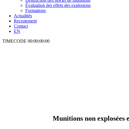
Destruction des stocks de munitions
Évaluation des effets des explosions
Formations
Actualités
Recrutement
Contact
EN
TIMECODE
00:00:00:00
Munitions non explosées 