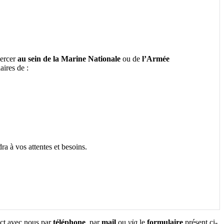
xercer
au
sein de la Marine Nationale
ou de
l’Armée
aires de :
a à vos attentes et besoins.
act avec nous par
téléphone
, par
mail
ou
via
le
formulaire
présent ci-