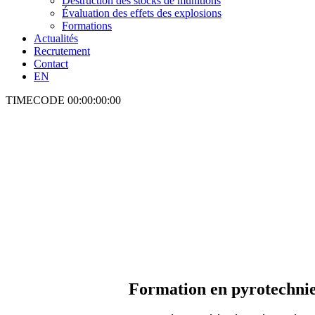
Destruction des stocks de munitions
Évaluation des effets des explosions
Formations
Actualités
Recrutement
Contact
EN
TIMECODE
00:00:00:00
Formation en pyrotechni