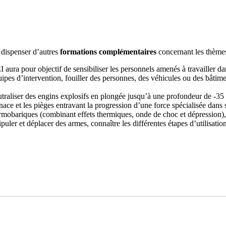
s dispenser d’autres
formations
complémentaires
concernant les thèmes
EI aura pour objectif de sensibiliser les personnels amenés à travailler d
quipes d’intervention, fouiller des personnes, des véhicules ou des bâti
eutraliser des engins explosifs en plongée jusqu’à une profondeur de -35
nace et les pièges entravant la progression d’une force spécialisée dans 
rmobariques (combinant effets thermiques, onde de choc et dépression), 
uler et déplacer des armes, connaître les différentes étapes d’utilisation