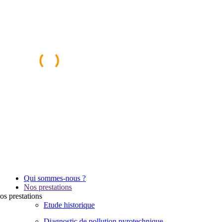
Qui sommes-nous ?
Nos prestations
os
prestations
Etude historique
Diagnostic de pollution pyrotechnique