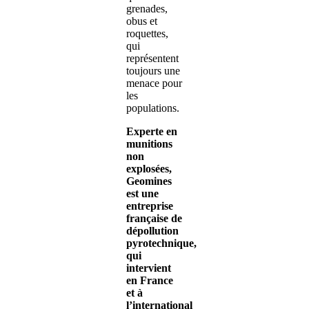
grenades,
obus et
roquettes,
qui
représentent
toujours une
menace pour
les
populations.
Experte en
munitions
non
explosées,
Geomines
est une
entreprise
française de
dépollution
pyrotechnique,
qui
intervient
en France
et à
l’international