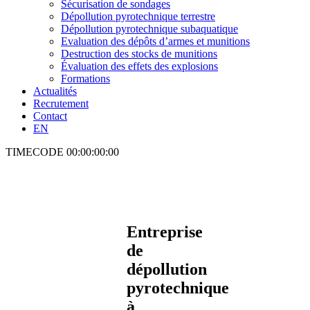
Sécurisation de sondages
Dépollution pyrotechnique terrestre
Dépollution pyrotechnique subaquatique
Evaluation des dépôts d’armes et munitions
Destruction des stocks de munitions
Évaluation des effets des explosions
Formations
Actualités
Recrutement
Contact
EN
TIMECODE
00:00:00:00
Entreprise
de
dépollution
pyrotechnique
à