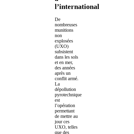
l’international
De
nombreuses
munitions
non
explosées
(UXO)
subsistent
dans les sols
et en mer,
des années
après un
conflit armé.
La
dépollution
pyrotechnique
est
l’opération
permettant
de mettre au
jour ces
UXO, telles
que des