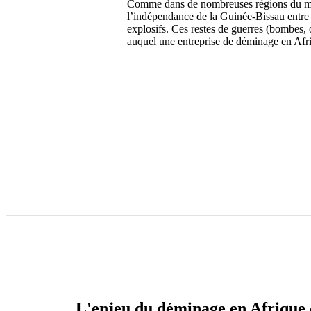
Comme dans de nombreuses régions du mon
l’indépendance de la Guinée-Bissau entre
explosifs. Ces restes de guerres (bombes, 
auquel une entreprise de déminage en Afri
L'enjeu du déminage en Afrique d