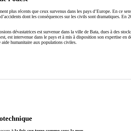
vement plus récents que ceux survenus dans les pays d’Europe. En ce sen
 d’accidents dont les conséquences sur les civils sont dramatiques. En 20
ions dévastatrices est survenue dans la ville de Bata, dues à des stocks
, est intervenue dans le pays et à mis à disposition son expertise en d
 aide humanitaire aux populations civiles.
rotechnique
mesure
à la fois sur terre comme sous la mer
.