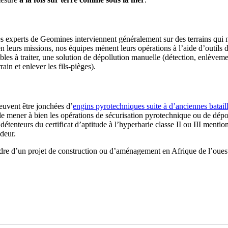
les experts de Geomines interviennent généralement sur des terrains qui 
bien leurs missions, nos équipes mènent leurs opérations à l’aide d’outils
les à traiter, une solution de dépollution manuelle (détection, enlèveme
ain et enlever les fils-pièges).
peuvent être jonchées d’
engins pyrotechniques suite à d’anciennes batail
e mener à bien les opérations de sécurisation pyrotechnique ou de dépol
enteurs du certificat d’aptitude à l’hyperbarie classe II ou III mention
ndeur.
re d’un projet de construction ou d’aménagement en Afrique de l’ouest 