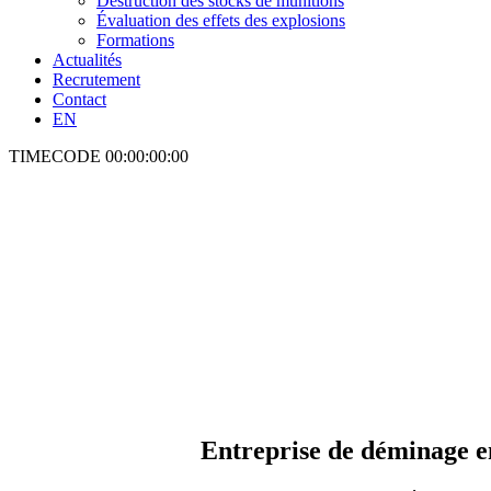
Destruction des stocks de munitions
Évaluation des effets des explosions
Formations
Actualités
Recrutement
Contact
EN
TIMECODE
00:00:00:00
Entreprise de déminage en