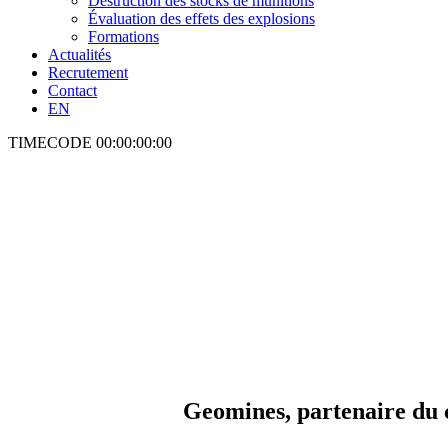
Destruction des stocks de munitions
Évaluation des effets des explosions
Formations
Actualités
Recrutement
Contact
EN
TIMECODE
00:00:00:00
Geomines, partenaire du 