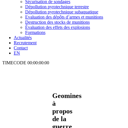
Sécurisation de sondages
Dépollution pyrotechnique terrestre
Dépollution pyrotechnique subaquatique
Evaluation des dépôts d’armes et munitions
Destruction des stocks de munitions
Évaluation des effets des explosions
Formations
Actualités
Recrutement
Contact
EN
TIMECODE
00:00:00:00
Geomines
à
propos
de la
guerre