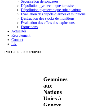
Sécurisation de sondages
Dépollution pyrotechnique terrestre
Dépollution pyrotechnique subaquatique
Evaluation des dépôts d’armes et munitions
Destruction des stocks de munitions
Évaluation des effets des explosions
Formations
Actualités
Recrutement
Contact
EN
TIMECODE
00:00:00:00
Geomines
aux
Nations
Unies à
Genève