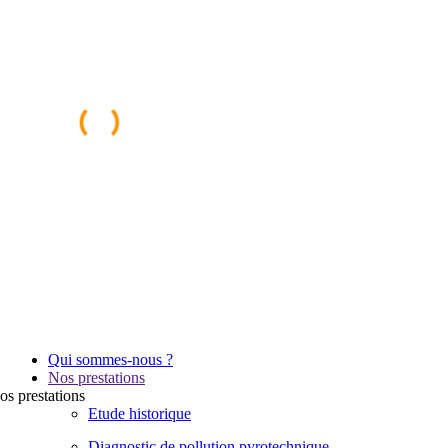
Qui sommes-nous ?
Nos prestations
os
prestations
Etude historique
Diagnostic de pollution pyrotechnique