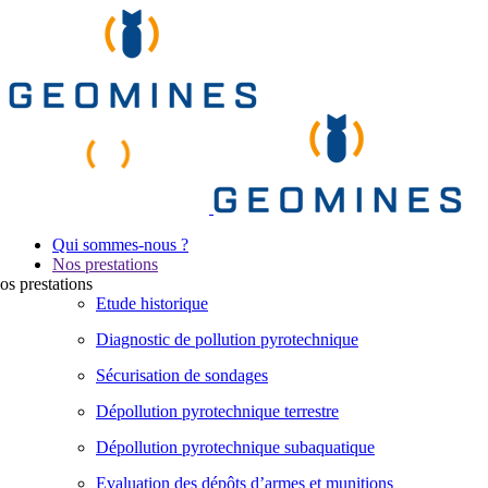
Qui sommes-nous ?
Nos prestations
os
prestations
Etude historique
Diagnostic de pollution pyrotechnique
Sécurisation de sondages
Dépollution pyrotechnique terrestre
Dépollution pyrotechnique subaquatique
Evaluation des dépôts d’armes et munitions