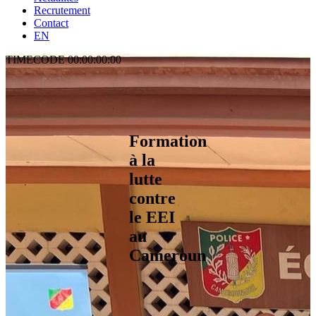
Recrutement
Contact
EN
TIMECODE
00:00:00:00
Formation
à la
lutte
contre
le EEI
au
Cameroun