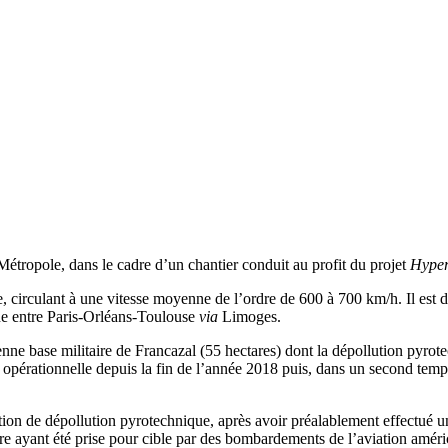
étropole, dans le cadre d’un chantier conduit au profit du projet
Hyper
 circulant à une vitesse moyenne de l’ordre de 600 à 700 km/h. Il est 
ne entre Paris-Orléans-Toulouse
via
Limoges.
cienne base militaire de Francazal (55 hectares) dont la dépollution pyro
st opérationnelle depuis la fin de l’année 2018 puis, dans un second te
on de dépollution pyrotechnique, après avoir préalablement effectué un 
aire ayant été prise pour cible par des bombardements de l’aviation amér