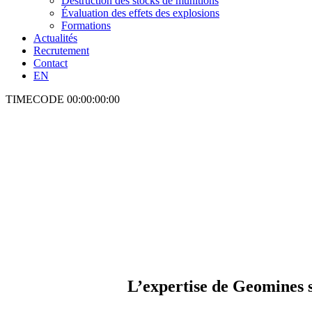
Destruction des stocks de munitions
Évaluation des effets des explosions
Formations
Actualités
Recrutement
Contact
EN
TIMECODE
00:00:00:00
L’expertise de Geomines s