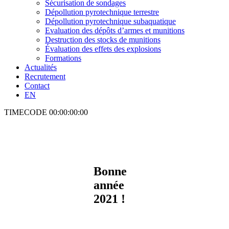
Sécurisation de sondages
Dépollution pyrotechnique terrestre
Dépollution pyrotechnique subaquatique
Evaluation des dépôts d’armes et munitions
Destruction des stocks de munitions
Évaluation des effets des explosions
Formations
Actualités
Recrutement
Contact
EN
TIMECODE
00:00:00:00
Bonne
année
2021 !