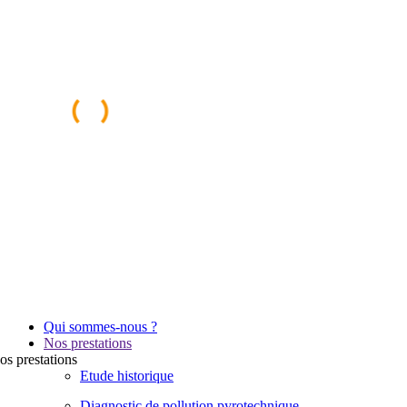
Qui sommes-nous ?
Nos prestations
os
prestations
Etude historique
Diagnostic de pollution pyrotechnique