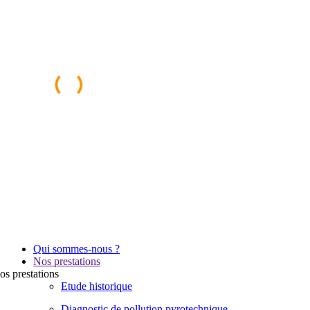
Qui sommes-nous ?
Nos prestations
os
prestations
Etude historique
Diagnostic de pollution pyrotechnique