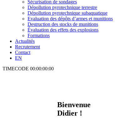
Sécurisation de sondages
Dépollution pyrotechnique terrestre
Dépollution pyrotechnique subaquatique
Evaluation des dépôts d’armes et munitions
Destruction des stocks de munitions
Évaluation des effets des explosions
Formations
Actualités
Recrutement
Contact
EN
TIMECODE
00:00:00:00
Bienvenue
Didier !