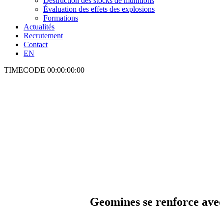
Destruction des stocks de munitions
Évaluation des effets des explosions
Formations
Actualités
Recrutement
Contact
EN
TIMECODE
00:00:00:00
Geomines se renforce ave