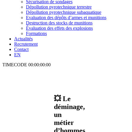
Sécurisation de sondages
Dépollution pyrotechnique terrestre
Dépollution pyrotechnique subaquatique
Evaluation des dépôts d’armes et munitions
Destruction des stocks de munitions
Évaluation des effets des explosions
Formations
Actualités
Recrutement
Contact
EN
TIMECODE
00:00:00:00
💥 Le
déminage,
un
métier
d’hommes