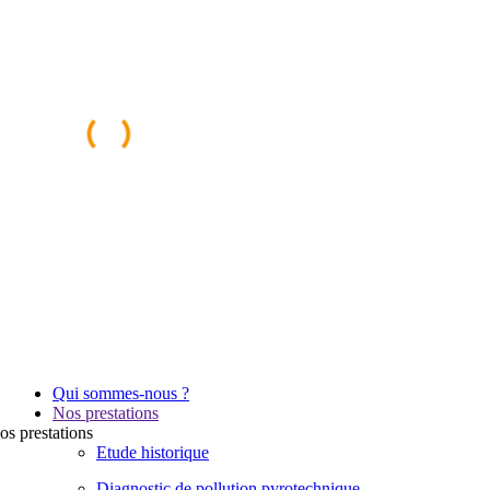
Qui sommes-nous ?
Nos prestations
os
prestations
Etude historique
Diagnostic de pollution pyrotechnique